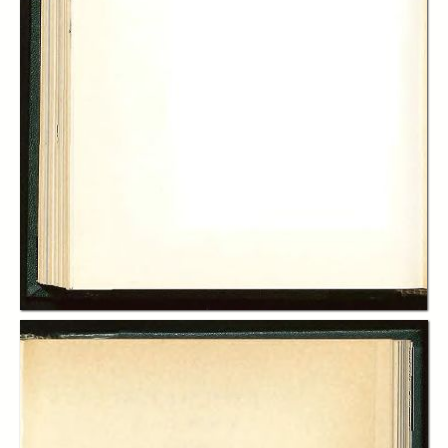
In collections
Le Stagioni. Rivista trimestrale di varietà economica edita
dall’Istituto Bancario San Paolo di Torino
Title:
Le Stagioni: rivista trimestrale di varietà economica, A. 09 (1970), n. 2
(primavera)
Table of contents:
-
Sommario
page 4
-
Minincontri, Lorenzo Vallarino Gancia
page 5
-
Dell’abolizione del denaro, Daniele Lanzi
page 7
-
Chi offre di più
page 10
-
Diario di un contribuente. La riforma tributaria, Il Contribuente
page 15
-
Alfonso Maria de Liguori avvocato, Piero Cazzola
page 20
-
Francesco Ferrara e il problema meridionale, Sergio Ricossa
page 27