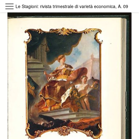
Skip to main content
Le Stagioni: rivista trimestrale di varietà economica, A. 09 (197
Byterfly
Follow The Byterfly And Enjoy Open
Knowledge
Policy
Collections
Providers
Exhibitions
Search Term