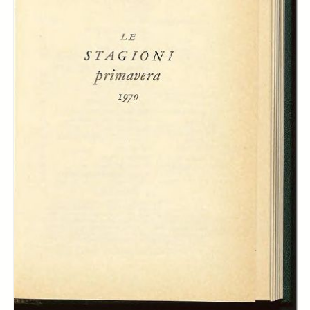
-
Il mito della campagna, Laura Varchi
page 30
-
Il restauratore di violini, Ferdinando Viglieno-Cossalino
page 39
-
Lettere della primavera. Carta, penna, calamaio, Mario Di Luigi
page
43
-
Lettere della primavera. Grafologia e psicologia, Franca Mühlmann
page 45
-
Lettere della primavera. La stregoneria può essere bianca, Giovanni
Arpino
page 48
-
Lettere della primavera. Studi piemontesi, R da B.
page 50
-
Lettere della primavera. Toponomastica e diritti di proprietà, Roberto
Rosani
page 58
-
Lettere della primavera. La copertina, Marziano Bernardi
page 61
-
Lettere della primavera. Botteghe e artigiani, Federico Anselmino
page
64
-
Lettere della primavera. Il museo della banca, Enrico Gianeri
page 66
-
La carta assegni del «San Paolo»
page 71
-
(La primavera), Vincenzo Cardarelli
page 76
Creator:
Lorenzo Vallarino Gancia
Daniele Lanzi
Il Contribuente
Piero Cazzola
Sergio Ricossa