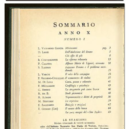
Laura Varchi
Ferdinando Viglieno-Cossalino
Mario Di Luigi
Franca Mühlmann
Giovanni Arpino
Roberto Rosani
Marziano Bernardi
Federico Anselmino
Enrico Gianeri
Vincenzo Cardarelli
Publisher:
Istituto bancario San Paolo
Date:
1970
Subject:
Istitito Bancario San Paolo
Economia
Letteratura
Arte
Scienze sociali
Industria