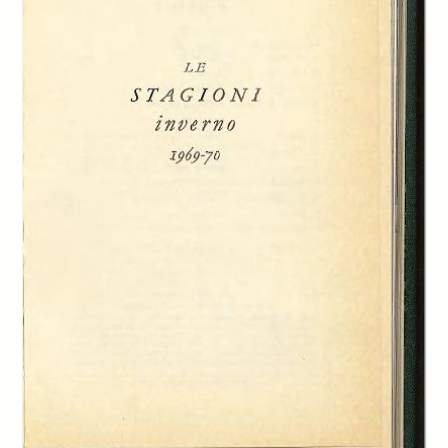
-
Piccola enciclopedia dei motori spaziali, Enrico Gianeri
page 28
-
L’utopia. Viaggio in Icaria, Marco Martinez
page 33
-
L’utopia. Desideri modesti, Mario Longo
page 35
-
Turismo immaginario. Itinerario romano, Laura Varchi
page 38
-
Turismo immaginario. Itinerario in Versilia, Il Cicerone
page 52
-
Viaggio nella democrazia, Alexis de Tocqueville
page 56
-
Ruskin a Torino, Giulio Rizona
page 63
-
Viaggi nel futuro. Note di fantaeconomia, Giovanni Zanetti
page 65
-
Viaggi nel futuro. Finale «per elaboratore solo», Daniele Lanzi
page 74
-
Verso il paradiso terrestre, Cristoforo Colombo
page 80
-
Meeting interbancario
page 83
-
Antico inverno, Salvatore Quasimodo
page 90
Creator:
Il Segretario
Sergio Ricossa
Remigio Gatti
Eugenio Temoli
Enrico Gianeri
Marco Martinez
Mario Longo
Laura Varchi
Il Cicerone
Alexis de Tocqueville