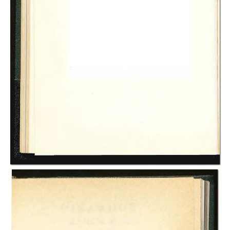
In collections
Le Stagioni. Rivista trimestrale di varietà economica edita
dall’Istituto Bancario San Paolo di Torino
Title:
Le Stagioni: rivista trimestrale di varietà economica, A. 09 (1969-1970),
n. 1 (inverno)
Table of contents:
-
Sommario
page 4
-
Un decennio, L’istituto Bancario San Paolo di Torino
page 5
-
A ritroso, Il Segretario
page 6
-
Economia dei viaggi, Sergio Ricossa
page 9
-
Sull’arte di viaggiare. Per il cinemascope, Remigio Gatti
page 14
-
Sull’arte di viaggiare. Contro il cinemascope, Eugenio Temoli
page 16
-
Sull’arte di viaggiare. Proverbi per viaggiatori
page 24