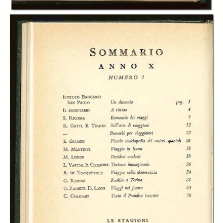
Giulio Rizona
Giovanni Zanetti
Daniele Lanzi
Cristoforo Colombo
Salvatore Quasimodo
Publisher:
Istituto bancario San Paolo
Date:
1970
Subject:
Istitito Bancario San Paolo
Economia
Letteratura
Arte
Scienze sociali
Industria
Finanza
Format:
48 cm
Rights: