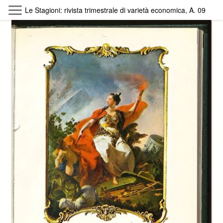
Skip to main content
Le Stagioni: rivista trimestrale di varietà economica, A. 09 (19
Byterfly
Follow The Byterfly And Enjoy Open
Knowledge
Policy
Collections
Providers
Exhibitions
Search Term