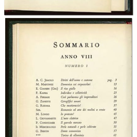
Edmondo de Amicis
Publisher:
Istituto bancario San Paolo
Date:
1968
Subject:
Istitito Bancario San Paolo
Economia
Letteratura
Arte
Scienze sociali
Industria
Finanza
Format:
43 cm
Rights:
Fondazione 1563 per l'Arte e la Cultura della Compagnia di San Paolo
Archivio Storico della Compagnia di San Paolo
Download: