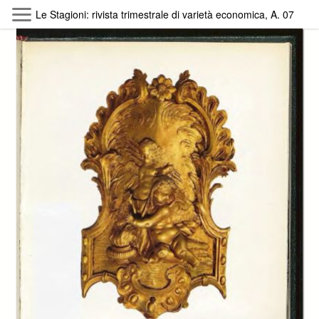
Skip to main content
Le Stagioni: rivista trimestrale di varietà economica, A. 07 (19
Byterfly
Follow The Byterfly And Enjoy Open
Knowledge
Policy
Collections
Providers
Exhibitions
Search Term