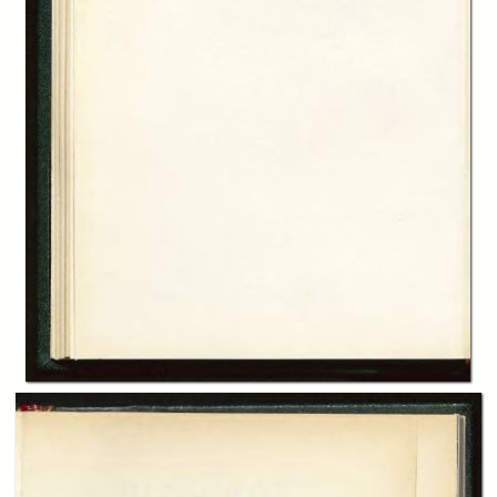
In collections
Le Stagioni. Rivista trimestrale di varietà economica edita
dall’Istituto Bancario San Paolo di Torino
Title:
Le Stagioni: rivista trimestrale di varietà economica, A. 07 (1967-1968),
n. 1 (inverno)
Table of contents:
-
Sommario
page 4
-
Diritti dell’uomo e costume, Arturo Carlo Jemolo
page 5
-
Domenica coi crepuscolari, Marco Martinez
page 15
-
Il riso giallo, Enrico Gianeri
page 18
-
Antologia classica. Individuo e collettività, Franz Kafka
page 25
-
Così parlavano gli imprenditori, Alberto Ferrari
page 28
-
Geroglifici sonori, Giovanni Zanetti
page 31