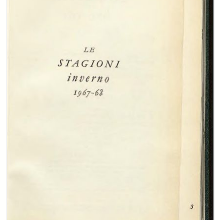
-
Che mestieraccio!, Giulio Rizona
page 39
-
Economia ed arte dei mulini a vento, Ser.
page 42
-
Lettere dell’inverno. Io protesto!, Mario Longo
page 47
-
Lettere dell’inverno. L’auto elettrica, Luigi Giovannetti
page 49
-
Angoli economici. Il garrulo mercato, Piera Condulmer
page 52
-
Perle naturali e perle coltivate, Il Merceologo
page 57
-
Dante economista, Giuliana Bertin
page 59
-
Torino di alluminio
page 63
-
La prima nevicata, Edmondo de Amicis
page 72
Creator:
Arturo Carlo Jemolo
Marco Martinez
Enrico Gianeri
Franz Kafka
Alberto Ferrari
Giovanni Zanetti
Giulio Rizona
Ser.
Mario Longo
Luigi Giovannetti
Piera Condulmer
Il Merceologo
Giuliana Bertin