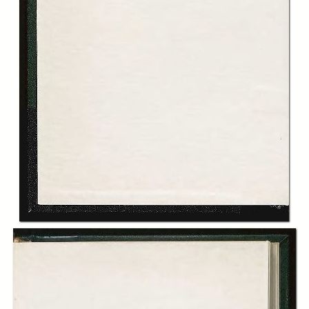
In collections
Le Stagioni. Rivista trimestrale di varietà economica edita
dall’Istituto Bancario San Paolo di Torino
Title:
Le Stagioni: rivista trimestrale di varietà economica, A. 01 (1962), n. 4
(autunno)
Table of contents:
-
Sommario
page 8
-
Risposta a cinque domande sottoposte al conte Carlo Faina
page 9
-
Benessere e potere, Otto d’Asburgo
page 14
-
Dal Conte Piglia al Ministro Lesina, Enrico Gianeri
page 25
-
L’ingegnere, Marco Martinez
page 31
-
Antologia classica. Esperienza per decidere, Vilfredo Pareto
page 35
-
Antologia classica. La rentrée, Mario Longo
page 38