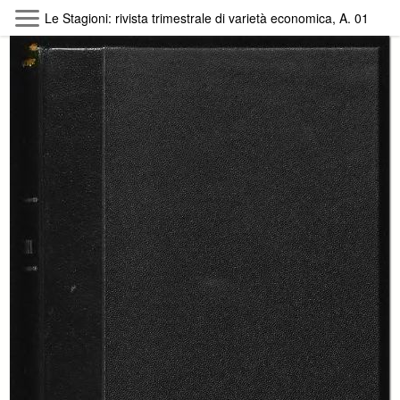
Skip to main content
Le Stagioni: rivista trimestrale di varietà economica, A. 01 (196
Byterfly
Follow The Byterfly And Enjoy Open
Knowledge
Policy
Collections
Providers
Exhibitions
Search Term