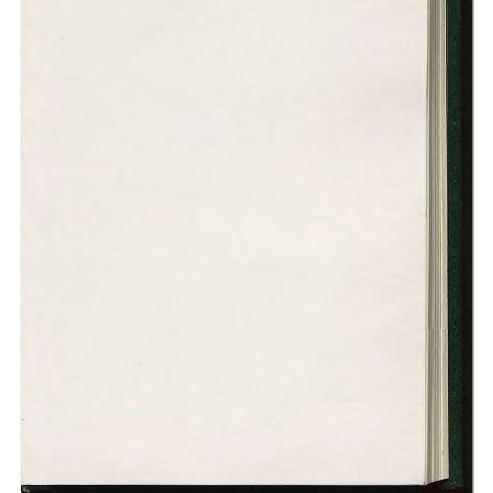
-
Taccuino di schizzi, Giulio Rizona
page 40
-
Invito al collezionismo. Le auto antiche, Elio Quaglino
page 43
-
Lettere dell’autunno. Quale vento?, Vincenzo Pautassi
page 50
-
La vignetta dell’autunno
page 52
-
Lettere dell’autunno. Dal Piemonte feudale al Piemonte moderno,
Giuseppe Pacotto
page 53
-
Lettere dell’autunno. Il «boom» pioppicolo, Carlo Rava
page 56
-
Lettere dell’autunno. Gli eufemismi economici, Ser
page 59
-
Lettere dell’autunno. Consulto per Genova, Il Genovese
page 61
-
(L'autunno)
page 64
Creator:
Carlo Faina
Otto D'Asburgo
Enrico Gianeri
Marco Martinez
Vilfredo Pareto
Mario Longo
Giulio Rizona
Elio Quaglino
Vincenzo Pautassi
Giuseppe Pacotto
Carlo Rava
Ser.