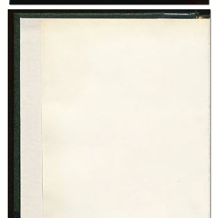
Il Genovese
Publisher:
Istituto bancario San Paolo
Date:
1962
Subject:
Istitito Bancario San Paolo
Economia
Letteratura
Arte
Scienze sociali
Industria
Finanza
Format:
22 cm
Rights:
Fondazione 1563 per l'Arte e la Cultura della Compagnia di San Paolo
Archivio Storico della Compagnia di San Paolo
Download: