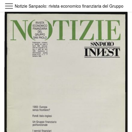
Skip to main content
Notizie Sanpaolo: rivista economico finanziaria del Gruppo San P
Byterfly
Follow The Byterfly And Enjoy Open
Knowledge
Policy
Collections
Providers
Exhibitions
Search Term