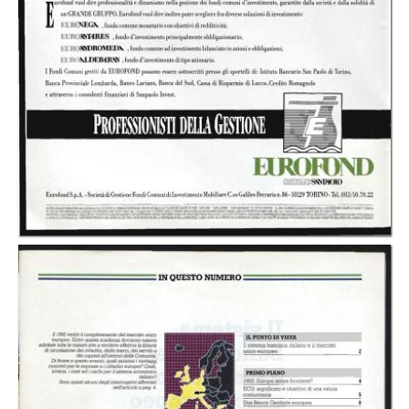
In collections
Notizie Sanpaolo : rivista economico finanziaria del Gruppo
Sanpaolo
Title:
Notizie Sanpaolo: rivista economico finanziaria del Gruppo San Paolo.
Invest Notizie, n. 01 (1989)
Publisher:
Gruppo San Paolo
Date:
1989
Subject:
Istitito Bancario San Paolo
Economia