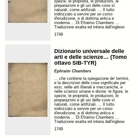
spezie, le proprietà, le produzioni, le
preparazioni e gli usi delle cose sì
naturali, come artifiziali. ... Il tutto
indirizzato a servire per un corso
d'erudizione, e di dottrina antica e
moderna ... Di Efraimo Chambers ...
Traduzione esatta ed intiera dall'inglese
1749
Dizionario universale delle
arti e delle scienze… (Tomo
ottavo SIB-TYR)
Ephraim Chambers
... che contiene la spiegazione de' termini,
e la descrizion delle cose significate per
essi, nelle arti liberali e meccaniche, e
nelle scienze umane e divine: le figure, le
spezie, le proprietà, le produzioni, le
preparazioni e gli usi delle cose sì
naturali, come artifiziali. ... Il tutto
indirizzato a servire per un corso
d'erudizione, e di dottrina antica e
moderna ... Di Efraimo Chambers ...
Traduzione esatta ed intiera dall'inglese
1749