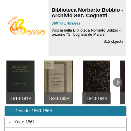
Biblioteca Norberto Bobbio -
Archivio Sez. Cognetti
UNITO Libraries
Volumi della Biblioteca Norberto Bobbio -
Sezione "S. Cognetti de Martiis"
815 objects
1810-1819
1830-1839
1840-1849
18
Decade: 1860-1869
Year: 1861