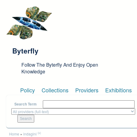
Skip to main content
Byterfly
Follow The Byterfly And Enjoy Open
Knowledge
Policy
Collections
Providers
Exhibitions
Search Term
You are here
(x)
Home
»
indagini