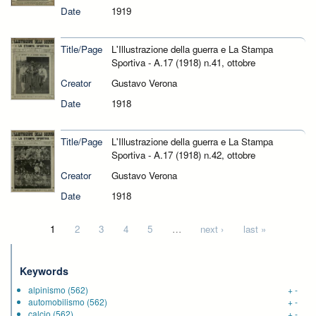
Date
1919
Title/Page
L'Illustrazione della guerra e La Stampa
Sportiva - A.17 (1918) n.41, ottobre
Creator
Gustavo Verona
Date
1918
Title/Page
L'Illustrazione della guerra e La Stampa
Sportiva - A.17 (1918) n.42, ottobre
Creator
Gustavo Verona
Date
1918
Pages
1
2
3
4
5
…
next ›
last »
Keywords
alpinismo
(562)
+
-
automobilismo
(562)
+
-
calcio
(562)
+
-