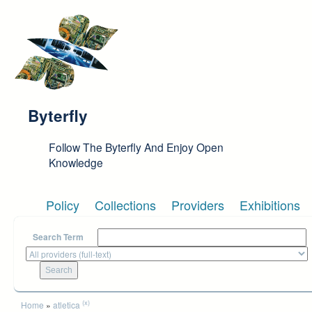
Skip to main content
Byterfly
Follow The Byterfly And Enjoy Open
Knowledge
Policy
Collections
Providers
Exhibitions
Search Term
You are here
(x)
Home
»
atletica