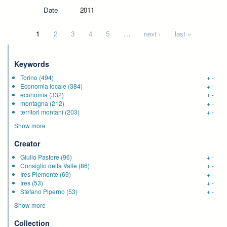
Date
2011
Pages
1
2
3
4
5
…
next ›
last »
Keywords
Torino
(494)
+
-
Economia locale
(384)
+
-
economia
(332)
+
-
montagna
(212)
+
-
territori montani
(203)
+
-
Show more
Creator
Giulio Pastore
(96)
+
-
Consiglio della Valle
(86)
+
-
Ires Piemonte
(69)
+
-
Ires
(53)
+
-
Stefano Piperno
(53)
+
-
Show more
Collection