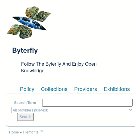
Skip to main content
Byterfly
Follow The Byterfly And Enjoy Open
Knowledge
Policy
Collections
Providers
Exhibitions
Search Term
You are here
(x)
Home
»
Piemonte