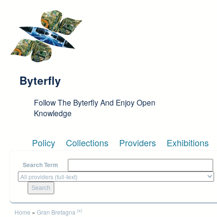
Skip to main content
Byterfly
Follow The Byterfly And Enjoy Open
Knowledge
Policy
Collections
Providers
Exhibitions
Search Term
You are here
(x)
Home
»
Gran Bretagna