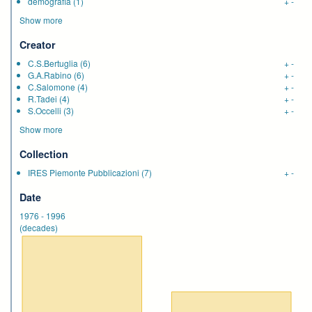
demografia
(1)
+
-
Show more
Creator
C.S.Bertuglia
(6)
+
-
G.A.Rabino
(6)
+
-
C.Salomone
(4)
+
-
R.Tadei
(4)
+
-
S.Occelli
(3)
+
-
Show more
Collection
IRES Piemonte Pubblicazioni
(7)
+
-
Date
1976
-
1996
(decades)