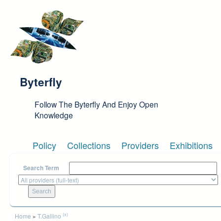
Skip to main content
Byterfly
Follow The Byterfly And Enjoy Open
Knowledge
Policy
Collections
Providers
Exhibitions
Search Term
You are here
(x)
Home
»
T.Gallino