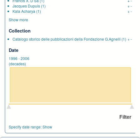
Francis X. D’Sa
(1)
+
-
Jacques Dupuis
(1)
+
-
Kala Acharya
(1)
+
-
Show more
Collection
Catalogo storico delle pubblicazioni della Fondazione G.Agnelli
(1)
+
-
Date
1996
-
2006
(decades)
Specify date range:
Show