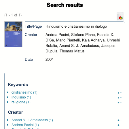
Search results
(1 - 1 of 1)
Title/Page
Hinduismo e cristianesimo in dialogo
Creator
Andrea Pacini, Stefano Piano, Francis X.
D’Sa, Mario Piantelli, Kala Acharya, Urvashi
Butalia, Anand S. J. Amaladass, Jacques
Dupuis, Thomas Matus
Date
2004
Keywords
cristianesimo
(1)
+
-
induismo
(1)
+
-
religione
(1)
+
-
Creator
Anand S. J. Amaladass
(1)
+
-
Andrea Pacini
(1)
+
-