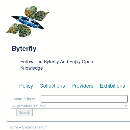
Skip to main content
Byterfly
Follow The Byterfly And Enjoy Open
Knowledge
Policy
Collections
Providers
Exhibitions
Search Term
You are here
(x)
Home
»
Stefano Piano