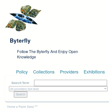
Skip to main content
Byterfly
Follow The Byterfly And Enjoy Open
Knowledge
Policy
Collections
Providers
Exhibitions
Search Term
You are here
(x)
Home
»
Paolo Sarpi