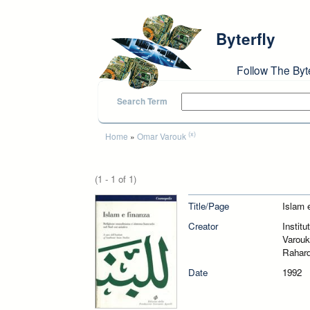
Skip to main content
Byterfly
Follow The Byt
Search Term
You are here
(x)
Home
»
Omar Varouk
(1 - 1 of 1)
Title/Page
Islam 
Creator
Instit
Varouk
Rahard
Date
1992