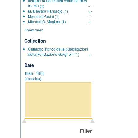
Institute of Southeast Asian Studies
ISEAS
(1)
+
-
M. Dawam Rahardjo
(1)
+
-
Marcello Pacini
(1)
+
-
Michael O. Mastura
(1)
+
-
Show more
Collection
Catalogo storico delle pubblicazioni
della Fondazione G.Agnelli
(1)
+
-
Date
1986
-
1996
(decades)