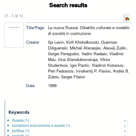
Search results
(1 - 1 of 1)
Title/Page
La nuova Russia. Dibattito culturale e modello
di società in costruzione
Creator
Ilja Levin, Kirill Kholodkovski, Guerman
Diliguenski, Mikhail Afanasjev, Alexeij Zudin,
Sergei Peregudov, Vadim Radaev, Vladimir
Mau, Irina Starodubrovskaja, Viktor
Studentsov, Igor Pantin, Vladimir Kolossov,
Petr Fedossov, Innokentij P. Pavlov, Andrei B.
Zubov, Sergei Filatov
Date
1999
Keywords
Russia
(1)
+
-
condizioni economiche e sociali
(1)
+
-
politica
(1)
+
-
società
(1)
+
-