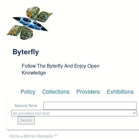
Skip to main content
Byterfly
Follow The Byterfly And Enjoy Open
Knowledge
Policy
Collections
Providers
Exhibitions
Search Term
You are here
(x)
Home
»
Mikhail Afanasjev