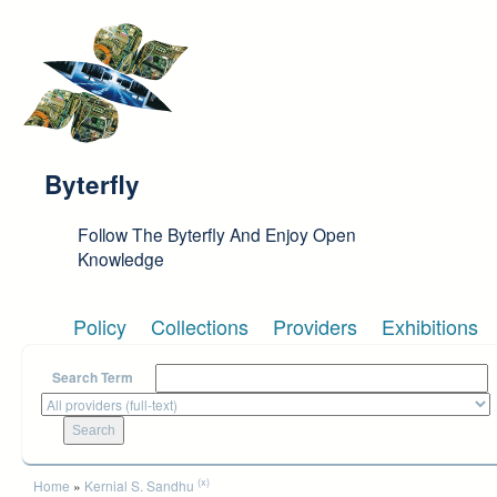
Skip to main content
Byterfly
Follow The Byterfly And Enjoy Open
Knowledge
Policy
Collections
Providers
Exhibitions
Search Term
You are here
(x)
Home
»
Kernial S. Sandhu