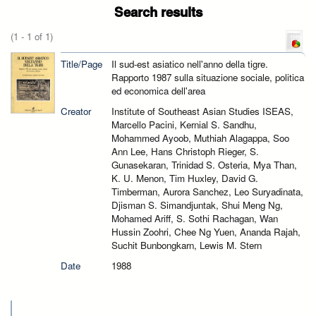
Search results
(1 - 1 of 1)
Title/Page
Il sud-est asiatico nell'anno della tigre.
Rapporto 1987 sulla situazione sociale, politica
ed economica dell'area
Creator
Institute of Southeast Asian Studies ISEAS,
Marcello Pacini, Kernial S. Sandhu,
Mohammed Ayoob, Muthiah Alagappa, Soo
Ann Lee, Hans Christoph Rieger, S.
Gunasekaran, Trinidad S. Osteria, Mya Than,
K. U. Menon, Tim Huxley, David G.
Timberman, Aurora Sanchez, Leo Suryadinata,
Djisman S. Simandjuntak, Shui Meng Ng,
Mohamed Ariff, S. Sothi Rachagan, Wan
Hussin Zoohri, Chee Ng Yuen, Ananda Rajah,
Suchit Bunbongkarn, Lewis M. Stern
Date
1988