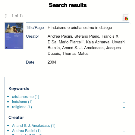
Search results
(1 - 1 of 1)
Title/Page
Hinduismo e cristianesimo in dialogo
Creator
Andrea Pacini, Stefano Piano, Francis X.
D’Sa, Mario Piantelli, Kala Acharya, Urvashi
Butalia, Anand S. J. Amaladass, Jacques
Dupuis, Thomas Matus
Date
2004
Keywords
cristianesimo
(1)
+
-
induismo
(1)
+
-
religione
(1)
+
-
Creator
Anand S. J. Amaladass
(1)
+
-
Andrea Pacini
(1)
+
-