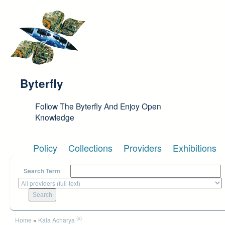
Skip to main content
Byterfly
Follow The Byterfly And Enjoy Open
Knowledge
Policy
Collections
Providers
Exhibitions
Search Term
You are here
(x)
Home
»
Kala Acharya