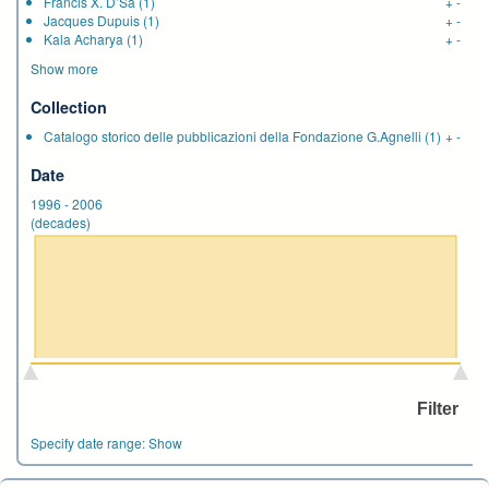
Francis X. D’Sa
(1)
+
-
Jacques Dupuis
(1)
+
-
Kala Acharya
(1)
+
-
Show more
Collection
Catalogo storico delle pubblicazioni della Fondazione G.Agnelli
(1)
+
-
Date
1996
-
2006
(decades)
Specify date range:
Show