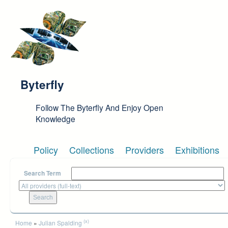
Skip to main content
Byterfly
Follow The Byterfly And Enjoy Open
Knowledge
Policy
Collections
Providers
Exhibitions
Search Term
You are here
(x)
Home
»
Julian Spalding