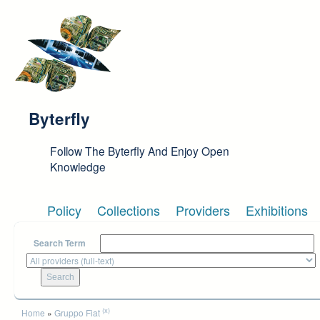
Skip to main content
Byterfly
Follow The Byterfly And Enjoy Open
Knowledge
Policy
Collections
Providers
Exhibitions
Search Term
You are here
(x)
Home
»
Gruppo Fiat