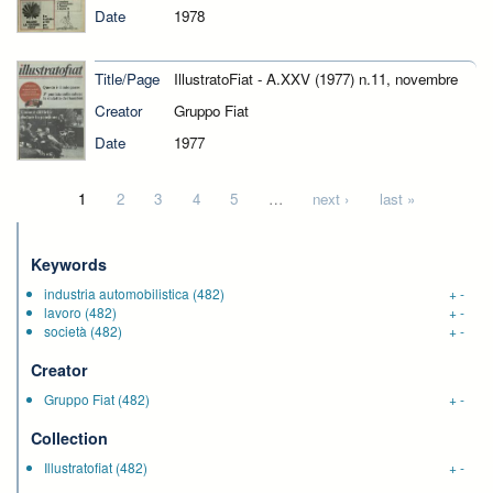
Date
1978
Title/Page
IllustratoFiat - A.XXV (1977) n.11, novembre
Creator
Gruppo Fiat
Date
1977
Pages
1
2
3
4
5
…
next ›
last »
Keywords
industria automobilistica
(482)
+
-
lavoro
(482)
+
-
società
(482)
+
-
Creator
Gruppo Fiat
(482)
+
-
Collection
Illustratofiat
(482)
+
-