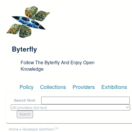
Skip to main content
Byterfly
Follow The Byterfly And Enjoy Open
Knowledge
Policy
Collections
Providers
Exhibitions
Search Term
You are here
(x)
Home
»
Giuseppe Sarchiani