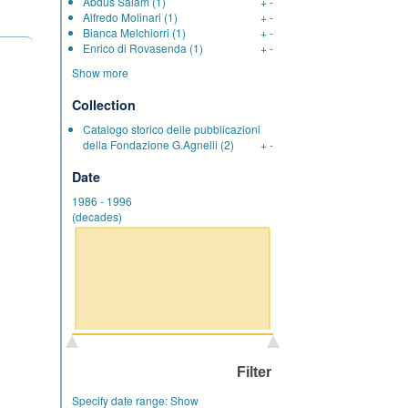
Abdus Salam
(1)
+
-
Alfredo Molinari
(1)
+
-
Bianca Melchiorri
(1)
+
-
Enrico di Rovasenda
(1)
+
-
Show more
Collection
Catalogo storico delle pubblicazioni
della Fondazione G.Agnelli
(2)
+
-
Date
1986
-
1996
(decades)
Specify date range:
Show