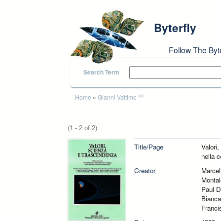
Skip to main content
Byterfly
Follow The Byt
Search Term
You are here
(x)
Home
»
Gianni Vattimo
(1 - 2 of 2)
Title/Page
Valori,
nella c
Creator
Marcel
Montal
Paul D
Bianca
Franci