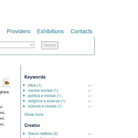
Providers
Exhibitions
Contacts
Keywords
etica
(1)
+
-
morale sociale
(1)
+
-
giosa
politica e morale
(1)
+
-
religione e scienze
(1)
+
-
scienze e morale
(1)
+
-
vi
imo,
Show more
ri,
am,
Creator
Gianni Vattimo
(2)
+
-