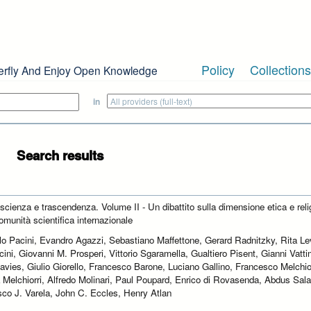
Policy
Collections
erfly And Enjoy Open Knowledge
in
Search results
 scienza e trascendenza. Volume II - Un dibattito sulla dimensione etica e reli
omunità scientifica internazionale
lo Pacini, Evandro Agazzi, Sebastiano Maffettone, Gerard Radnitzky, Rita Le
cini, Giovanni M. Prosperi, Vittorio Sgaramella, Gualtiero Pisent, Gianni Vatt
avies, Giulio Giorello, Francesco Barone, Luciano Gallino, Francesco Melchior
 Melchiorri, Alfredo Molinari, Paul Poupard, Enrico di Rovasenda, Abdus Sal
sco J. Varela, John C. Eccles, Henry Atlan