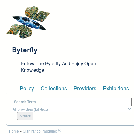
Skip to main content
Byterfly
Follow The Byterfly And Enjoy Open
Knowledge
Policy
Collections
Providers
Exhibitions
Search Term
You are here
(x)
Home
»
Gianfranco Pasquino