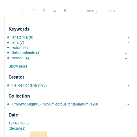
Pages
1
2
3
4
5
…
next ›
last »
Keywords
anatomia
(8)
+
-
aria
(7)
+
-
veleni
(6)
+
-
fisica animale
(4)
+
-
veleno
(4)
+
-
Show more
Creator
Felice Fontana
(193)
+
-
Collection
Progetto DigitXL - Novum corpus fontanianum
(193)
+
-
Date
1746
-
1806
(decades)