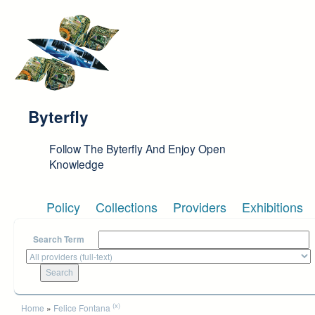
Skip to main content
Byterfly
Follow The Byterfly And Enjoy Open
Knowledge
Policy
Collections
Providers
Exhibitions
Search Term
You are here
(x)
Home
»
Felice Fontana