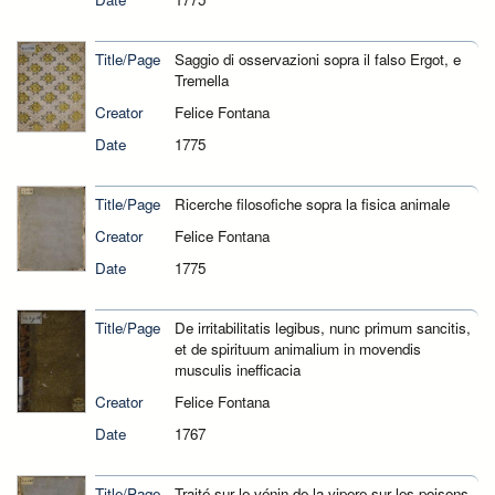
Title/Page
Saggio di osservazioni sopra il falso Ergot, e
Tremella
Creator
Felice Fontana
Date
1775
Title/Page
Ricerche filosofiche sopra la fisica animale
Creator
Felice Fontana
Date
1775
Title/Page
De irritabilitatis legibus, nunc primum sancitis,
et de spirituum animalium in movendis
musculis inefficacia
Creator
Felice Fontana
Date
1767
Title/Page
Traité sur le vénin de la vipere sur les poisons