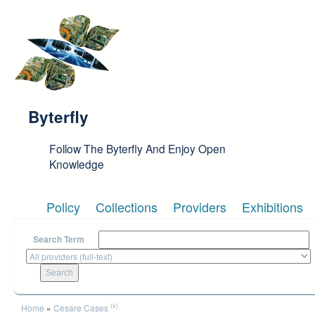
Skip to main content
Byterfly
Follow The Byterfly And Enjoy Open
Knowledge
Policy
Collections
Providers
Exhibitions
Search Term
You are here
(x)
Home
»
Cesare Cases