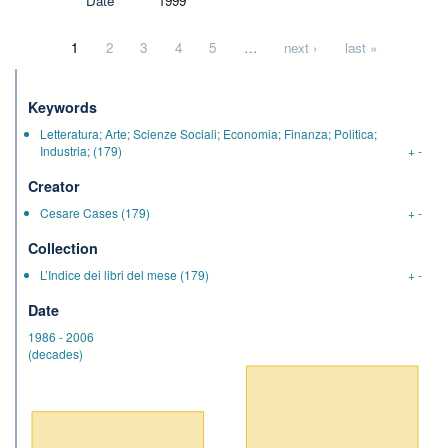
Date
1999
Pages
1
2
3
4
5
…
next ›
last »
Keywords
Letteratura; Arte; Scienze Sociali; Economia; Finanza; Politica;
Industria;
(179)
+
-
Creator
Cesare Cases
(179)
+
-
Collection
L’Indice dei libri del mese
(179)
+
-
Date
1986
-
2006
(decades)