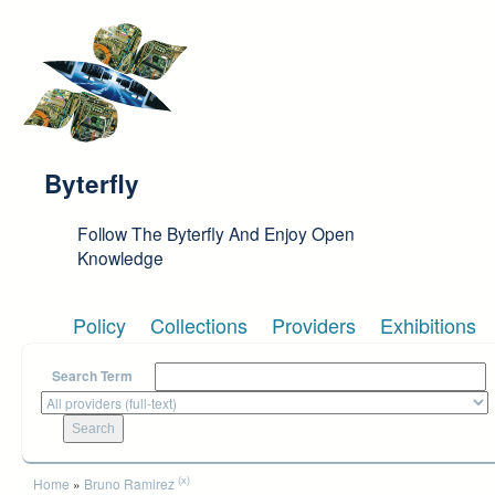
Skip to main content
Byterfly
Follow The Byterfly And Enjoy Open
Knowledge
Policy
Collections
Providers
Exhibitions
Search Term
You are here
(x)
Home
»
Bruno Ramirez