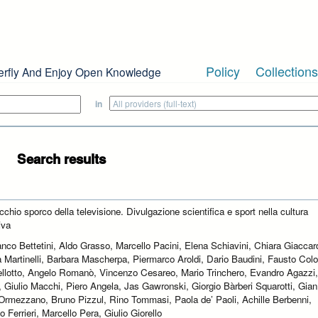
Policy
Collections
erfly And Enjoy Open Knowledge
in
Search results
chio sporco della televisione. Divulgazione scientifica e sport nella cultura
iva
anco Bettetini, Aldo Grasso, Marcello Pacini, Elena Schiavini, Chiara Giaccard
 Martinelli, Barbara Mascherpa, Piermarco Aroldi, Dario Baudini, Fausto Col
ellotto, Angelo Romanò, Vincenzo Cesareo, Mario Trinchero, Evandro Agazzi, 
 Giulio Macchi, Piero Angela, Jas Gawronski, Giorgio Bàrberi Squarotti, Gian
Ormezzano, Bruno Pizzul, Rino Tommasi, Paola de’ Paoli, Achille Berbenni,
o Ferrieri, Marcello Pera, Giulio Giorello