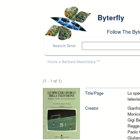
Skip to main content
Byterfly
Follow The Byt
Search Term
You are here
(x)
Home
»
Barbara Mascherpa
(1 - 1 of 1)
Title/Page
Lo spec
televis
Creator
Gianfr
Monica
Gigi B
Regge,
Paolo 
Giulian