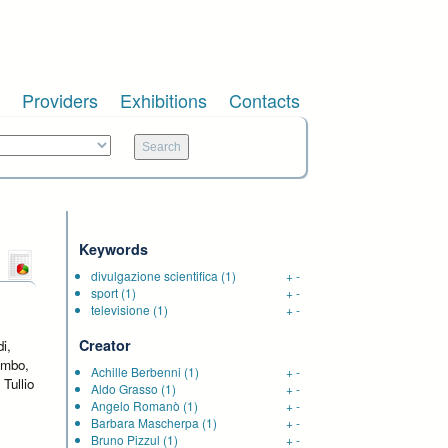
Providers
Exhibitions
Contacts
Keywords
divulgazione scientifica
(1)
+
-
sport
(1)
+
-
televisione
(1)
+
-
Creator
i,
ombo,
Achille Berbenni
(1)
+
-
Tullio
Aldo Grasso
(1)
+
-
Angelo Romanò
(1)
+
-
Barbara Mascherpa
(1)
+
-
Bruno Pizzul
(1)
+
-