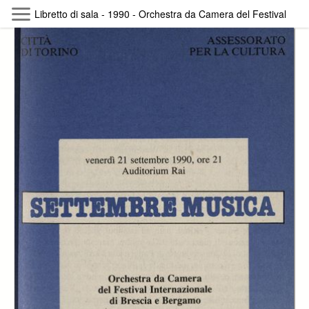
Skip to main content
Libretto di sala - 1990 - Orchestra da Camera del Festival Int
Byterfly
Follow The Byterfly And Enjoy Open
Knowledge
Policy
Collections
Providers
Exhibitions
Search Term