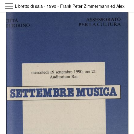
Skip to main content
Libretto di sala - 1990 - Frank Peter Zimmermann ed Alexand
Byterfly
Follow The Byterfly And Enjoy Open
Knowledge
Policy
Collections
Providers
Exhibitions
Search Term