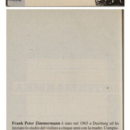
In collections
Libretti di sala - Settembre Musica (1978-2006)
Title:
Libretto di sala - 1990 - Frank Peter Zimmermann ed Alexander
Lonquich
Frank Peter
Frank Peter
Frank Peter
Zimmermann e
Zimmermann e
Zimmermann e
Alexander
Alexander
Alexander
Lonquich
Lonquich
Lonquich
all'Auditorium Rai
all'Auditorium Rai
all'Auditorium Rai