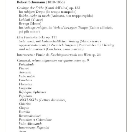
In collections
Libretti di sala - MITO SettembreMusica (2007-2024)
Title:
Libretto di sala - 2023 - IL PIANOFORTE DI SCHUMANN
IL PIANOFORTE DI
IL PIANOFORTE DI
IL PIANOFORTE DI
SCHUMANN
SCHUMANN
SCHUMANN