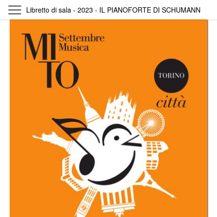
Skip to main content
Libretto di sala - 2023 - IL PIANOFORTE DI SCHUMANN
Byterfly
Follow The Byterfly And Enjoy Open
Knowledge
Policy
Collections
Providers
Exhibitions
Search Term