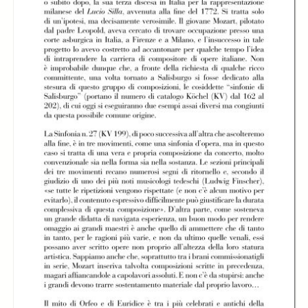
Aria - Michele
Aria - Nicola
Aria - Orchestra
Mariotti, direttore
Campogrande e
Sinfonica Nazionale
Stefano Catucci
della Rai con
Michele Mariotti,
direttore
Aria - Orchestra
Aria - Orchestra
Sinfonica Nazionale
Sinfonica Nazionale
della Rai con
della Rai con
Michele Mariotti,
Michele Mariotti,
direttore e Alberto
direttore e Alberto