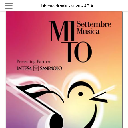
Skip to main content
Libretto di sala - 2020 - ARIA
Byterfly
Follow The Byterfly And Enjoy Open
Knowledge
Policy
Collections
Providers
Exhibitions
Search Term