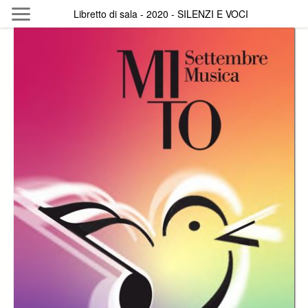
Skip to main content
Libretto di sala - 2020 - SILENZI E VOCI
Byterfly
Follow The Byterfly And Enjoy Open
Knowledge
Policy
Collections
Providers
Exhibitions
Search Term