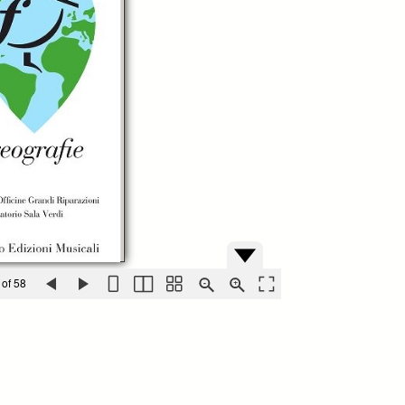
 of 58