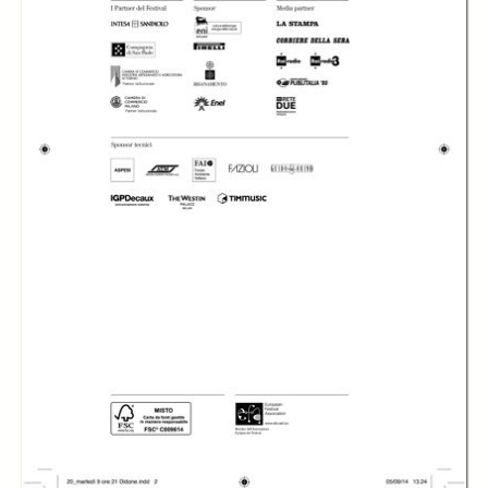
In collections
Libretti di sala - MITO SettembreMusica (2007-2024)
Title:
Libretto di sala - 2014 - Purcell: Dido and Aeneas
Accademia degli
Accademia degli
Accademia degli
Astrusi e Ars
Astrusi e Ars
Astrusi e Ars
Cantica Choir
Cantica Choir
Cantica Choir
diretti da Federico
diretti da Federico
diretti da Federico
Ferri
Ferri
Ferri