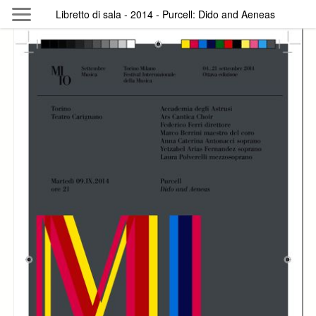
Skip to main content
Libretto di sala - 2014 - Purcell: Dido and Aeneas
Byterfly
Follow The Byterfly And Enjoy Open
Knowledge
Policy
Collections
Providers
Exhibitions
Search Term