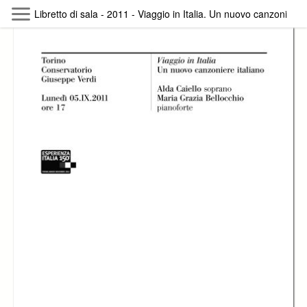
Skip to main content
Libretto di sala - 2011 - Viaggio in Italia. Un nuovo canzoniere i
Byterfly
Follow The Byterfly And Enjoy Open
Knowledge
Policy
Collections
Providers
Exhibitions
Search Term