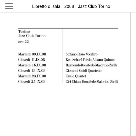
Skip to main content
Libretto di sala - 2008 - Jazz Club Torino
Byterfly
Follow The Byterfly And Enjoy Open
Knowledge
Policy
Collections
Providers
Exhibitions
Search Term