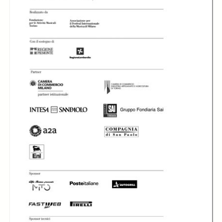
In collections
Libretti di sala - MITO SettembreMusica (2007-2024)
Title:
Libretto di sala - 2008 - Jazz Club Torino
Stefano Risso
Stefano Risso
Vocifero
Vocifero
Stefano Risso
Vocifero