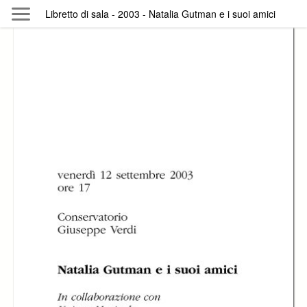
Skip to main content
Libretto di sala - 2003 - Natalia Gutman e i suoi amici
Byterfly
Follow The Byterfly And Enjoy Open
Knowledge
Policy
Collections
Providers
Exhibitions
Search Term