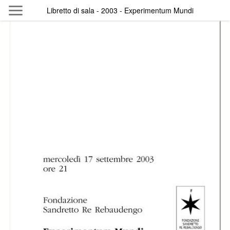
Skip to main content
Libretto di sala - 2003 - Experimentum Mundi
Byterfly
Follow The Byterfly And Enjoy Open
Knowledge
Policy
Collections
Providers
Exhibitions
Search Term