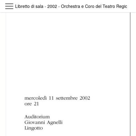
Skip to main content
Libretto di sala - 2002 - Orchestra e Coro del Teatro Regio di T
Byterfly
Follow The Byterfly And Enjoy Open
Knowledge
Policy
Collections
Providers
Exhibitions
Search Term