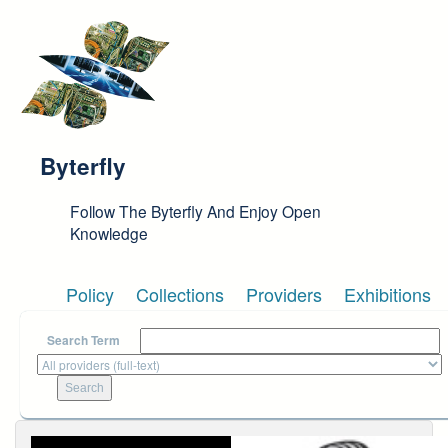
Skip to main content
Byterfly
Follow The Byterfly And Enjoy Open
Knowledge
Policy
Collections
Providers
Exhibitions
Search Term