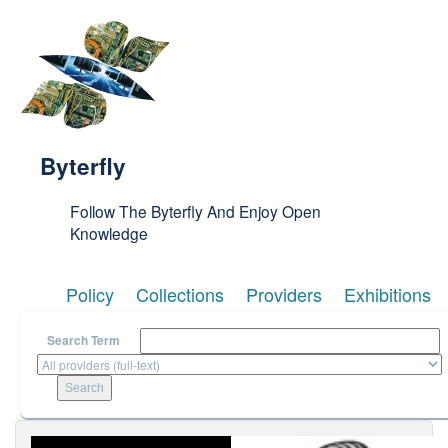
Skip to main content
Byterfly
Follow The Byterfly And Enjoy Open
Knowledge
Policy
Collections
Providers
Exhibitions
Search Term