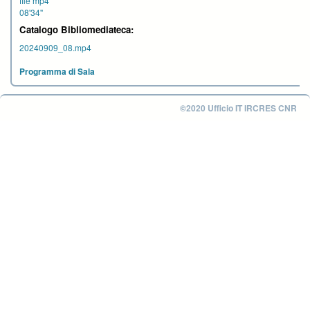
file mp4
08'34''
Catalogo Bibliomediateca:
20240909_08.mp4
Programma di Sala
©2020 Ufficio IT IRCRES CNR