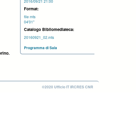
2016/09/21 21:00
Format:
file mts
04'01''
Catalogo Bibliomediateca:
20160921_02.mts
Programma di Sala
orino.
©2020 Ufficio IT IRCRES CNR