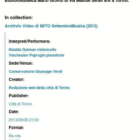
Bibliomediateca Mario Gromo di via Matilde Serao 8/A a Torino.
In collection:
Archivio Video di MITO SettembreMusica (2013)
Interpreti/Performers:
Natalia Gutman violoncello
Viacheslav Poprugin pianoforte
Sede/Venue:
Conservatorio Giuseppe Verdi
Creator:
Redazione web della città di Torino
Publisher:
Città di Torino
Date:
2013/09/09 21:00
Format:
file mts