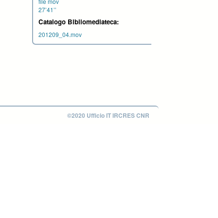
file mov
27’41’’
Catalogo Bibliomediateca:
201209_04.mov
©2020 Ufficio IT IRCRES CNR