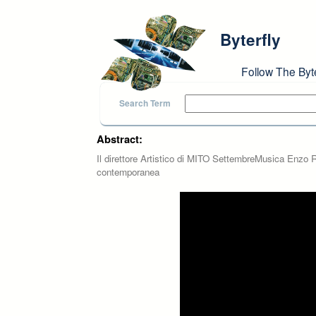
Skip to main content
Byterfly
Follow The Byt
Search Term
Abstract:
Il direttore Artistico di MITO SettembreMusica Enzo 
contemporanea