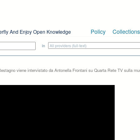
Policy
Collections
erfly And Enjoy Open Knowledge
in
Restagno viene intervistato da Antonella Frontani su Quarta Rete TV sulla mu