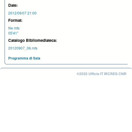
Date:
2012/09/07 21:00
Format:
file mts
05'41''
Catalogo Bibliomediateca:
20120907_06.mts
Programma di Sala
©2020 Ufficio IT IRCRES CNR