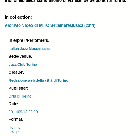
Bibliomediateca Mario Gromo di via Matilde Serao 8/A a Torino.
In collection:
Archivio Video di MITO SettembreMusica (2011)
Interpreti/Performers:
Italian Jazz Messengers
Sede/Venue:
Jazz Club Torino
Creator:
Redazione web della città di Torino
Publisher:
Città di Torino
Date:
2011/09/13 22:00
Format:
file mts
02'06''