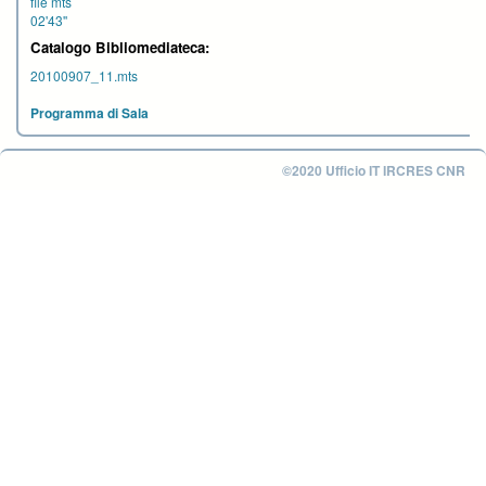
file mts
02'43''
Catalogo Bibliomediateca:
20100907_11.mts
Programma di Sala
©2020 Ufficio IT IRCRES CNR