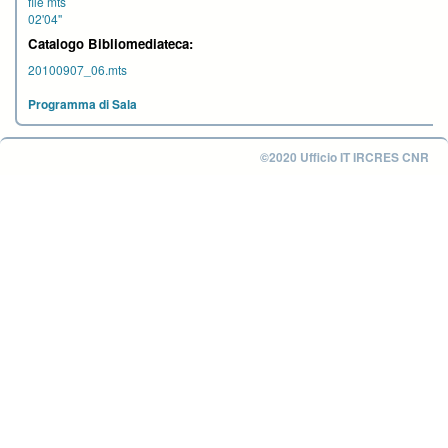
file mts
02'04''
Catalogo Bibliomediateca:
20100907_06.mts
Programma di Sala
©2020 Ufficio IT IRCRES CNR