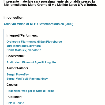
Il presente materiale sarà prossimamente visionabile presso la
Bibliomediateca Mario Gromo di via Matilde Serao 8/A a Torino.
In collection:
Archivio Video di MITO SettembreMusica (2009)
Interpreti/Performers:
Orchestra Filarmonica di San Pietroburgo
Yuri Temirkanov, direttore
Denis Matsuev, pianoforte
Sede/Venue:
Auditorium Giovanni Agnelli, Lingotto
Autori/Authors:
Sergej Prokof’ev
Sergej Vasil'evič Rachmaninov
Creator:
Redazione Web per la Città di Torino
Publisher:
Città di Torino